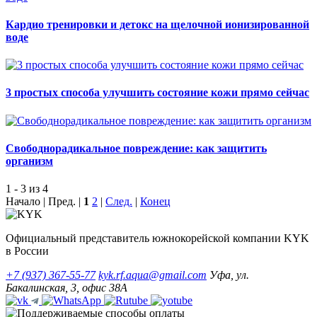
Кардио тренировки и детокс на щелочной ионизированной
воде
3 простых способа улучшить состояние кожи прямо сейчас
Свободнорадикальное повреждение: как защитить
организм
1 - 3 из 4
Начало | Пред. |
1
2
|
След.
|
Конец
Официальный представитель южнокорейской компании KYK
в России
+7 (937) 367-55-77
kyk.rf.aqua@gmail.com
Уфа, ул.
Бакалинская, 3, офис 38А