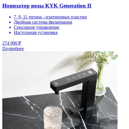
Ионизатор воды KYK Generation II
7, 9, 11 титана - платиновых пластин
Двойная система фильтрации
Сенсорное управление
Настольная установка
274 990 ₽
Подробнее