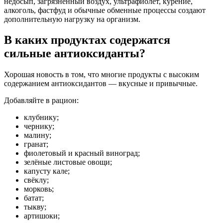
недосып, загрязнённый воздух, ультрафиолет, курение,
алкоголь, фастфуд и обычные обменные процессы создают
дополнительную нагрузку на организм.
В каких продуктах содержатся
сильные антиоксиданты?
Хорошая новость в том, что многие продукты с высоким
содержанием антиоксидантов — вкусные и привычные.
Добавляйте в рацион:
клубнику;
чернику;
малину;
гранат;
фиолетовый и красный виноград;
зелёные листовые овощи;
капусту кале;
свёклу;
морковь;
батат;
тыкву;
артишоки;