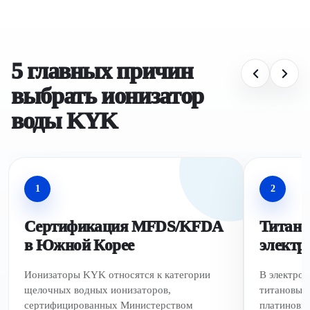
5 главных причин
выбрать ионизатор
воды KYK
1
2
Сертификация MFDS/KFDA
Титано
в Южной Корее
электр
Ионизаторы KYK относятся к категории
В электро
щелочных водных ионизаторов,
титановые 
сертифицированных Министерством
платиновы