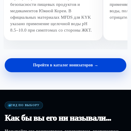
безопасности пищевых продуктов и
применяетс
медикаментов Южной Кореи. В
воды, пол
официальных материалах MFDS для KYK
отрицател
указано применение щелочной воды pH
8.5–10.0 при симптомах со стороны ЖКТ.
Перейти в каталог ионизаторов →
ГИД ПО ВЫБОРУ
Как бы вы его ни называли...