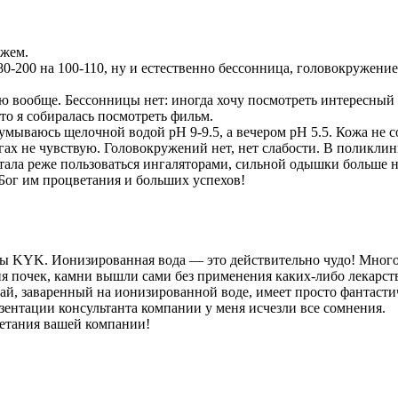
ужем.
80-200 на 100-110, ну и естественно бессонница, головокружение
ю вообще. Бессонницы нет: иногда хочу посмотреть интересный ф
что я собиралась посмотреть фильм.
м умываюсь щелочной водой pH 9-9.5, а вечером pH 5.5. Кожа не 
огах не чувствую. Головокружений нет, нет слабости. В поликлин
стала реже пользоваться ингаляторами, сильной одышки больше не
ог им процветания и больших успехов!
ы KYK. Ионизированная вода — это действительно чудо! Много 
ия почек, камни вышли сами без применения каких-либо лекарс
Чай, заваренный на ионизированной воде, имеет просто фантасти
зентации консультанта компании у меня исчезли все сомнения.
етания вашей компании!