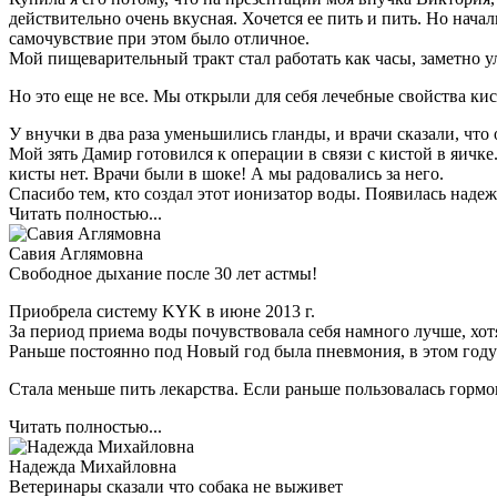
действительно очень вкусная. Хочется ее пить и пить. Но начал
самочувствие при этом было отличное.
Мой пищеварительный тракт стал работать как часы, заметно у
Но это еще не все. Мы открыли для себя лечебные свойства ки
У внучки в два раза уменьшились гланды, и врачи сказали, что
Мой зять Дамир готовился к операции в связи с кистой в яичк
кисты нет. Врачи были в шоке! А мы радовались за него.
Спасибо тем, кто создал этот ионизатор воды. Появилась надеж
Читать полностью...
Савия Аглямовна
Свободное дыхание после 30 лет астмы!
Приобрела систему KYK в июне 2013 г.
За период приема воды почувствовала себя намного лучше, хотя
Раньше постоянно под Новый год была пневмония, в этом году 
Стала меньше пить лекарства. Если раньше пользовалась гормон
Читать полностью...
Надежда Михайловна
Ветеринары сказали что собака не выживет