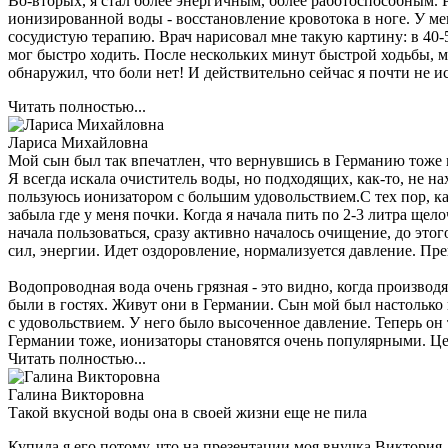
Во-вторых, я стал более энергичным, более работоспособным. Ра
ионизированной воды - восстановление кровотока в ноге. У мен
сосудистую терапию. Врач нарисовал мне такую картину: в 40-50
мог быстро ходить. После нескольких минут быстрой ходьбы, м
обнаружил, что боли нет! И действительно сейчас я почти не и
Читать полностью...
Лариса Михайловна
Мой сын был так впечатлен, что вернувшись в Германию тоже 
Я всегда искала очиститель воды, но подходящих, как-то, не н
пользуюсь ионизатором с большим удовольствием.С тех пор, как
забыла где у меня почки. Когда я начала пить по 2-3 литра щел
начала пользоваться, сразу активно началось очищение, до это
сил, энергии. Идет оздоровление, нормализуется давление. Пр
Водопроводная вода очень грязная - это видно, когда производ
были в гостях. Живут они в Германии. Сын мой был настолько
с удовольствием. У него было высоченное давление. Теперь он 
Германии тоже, ионизаторы становятся очень популярными. Цен
Читать полностью...
Галина Викторовна
Такой вкусной воды она в своей жизни еще не пила
Купила я его потому, что на презентации моя внучка Виктория,