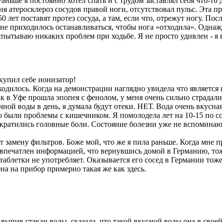
ньше я постоянно хотел спать и с трудом заставлял себя что-то 
я атеросклероз сосудов правой ноги, отсутствовал пульс. Эта пр
 лет поставят протез сосуда, а там, если что, отрежут ногу. Пос
не приходилось останавливаться, чтобы нога «отходила». Однажд
спытываю никаких проблем при ходьбе. Я не просто удивлен - я 
купил себе ионизатор!
аходилось. Когда на демонстрации наглядно увидела что является
 в Уфе прошла эпопея с фенолом, у меня очень сильно страдали 
очной воды в день, я думала будут отеки. НЕТ. Вода очень вкусная
го были проблемы с кишечником. Я помолодела лет на 10-15 по с
екратились головные боли. Состояние болезни уже не вспоминаю
ят замену фильтров. Боже мой, что же я пила раньше. Когда мне
 впечатлен информацией, что вернувшись домой в Германию, то
таблетки не употребляет. Оказывается его сосед в Германии тож
а на прибор примерно такая же как здесь.
 выпив стакан воды, сказала, что такой вкусной воды она в свое