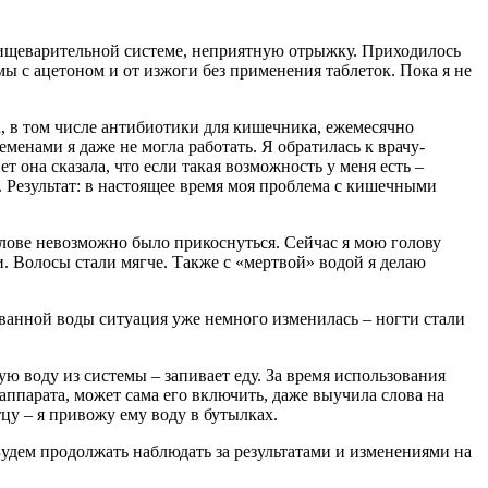
 пищеварительной системе, неприятную отрыжку. Приходилось
мы с ацетоном и от изжоги без применения таблеток. Пока я не
, в том числе антибиотики для кишечника, ежемесячно
менами я даже не могла работать. Я обратилась к врачу-
 она сказала, что если такая возможность у меня есть –
. Результат: в настоящее время моя проблема с кишечными
олове невозможно было прикоснуться. Сейчас я мою голову
 Волосы стали мягче. Также с «мертвой» водой я делаю
ованной воды ситуация уже немного изменилась – ногти стали
ю воду из системы – запивает еду. За время использования
аппарата, может сама его включить, даже выучила слова на
цу – я привожу ему воду в бутылках.
дем продолжать наблюдать за результатами и изменениями на