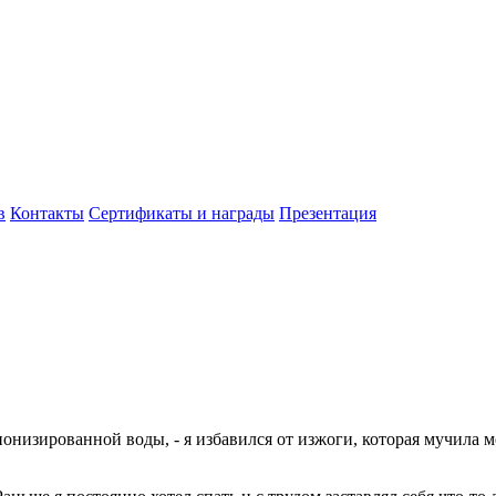
в
Контакты
Сертификаты и награды
Презентация
онизированной воды, - я избавился от изжоги, которая мучила ме