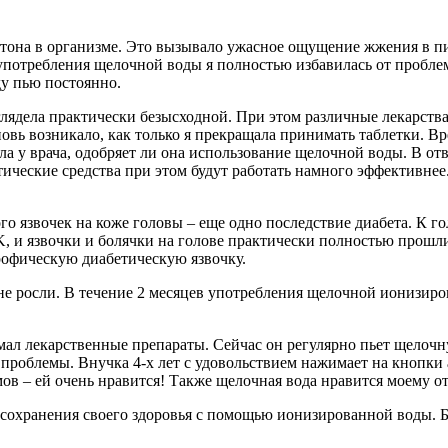
 ацетона в организме. Это вызывало ужасное ощущение жжения в
а употребления щелочной воды я полностью избавилась от пробле
ду пью постоянно.
лядела практически безысходной. При этом различные лекарства
овь возникало, как только я прекращала принимать таблетки. Вре
а у врача, одобряет ли она использование щелочной воды. В ответ
ические средства при этом будут работать намного эффективнее
о язвочек на коже головы – еще одно последствие диабета. К г
 и язвочки и болячки на голове практически полностью прошли.
рофическую диабетическую язвочку.
 не росли. В течение 2 месяцев употребления щелочной ионизир
ал лекарственные препараты. Сейчас он регулярно пьет щелочну
 проблемы. Внучка 4-х лет с удовольствием нажимает на кнопки 
в – ей очень нравится! Также щелочная вода нравится моему от
охранения своего здоровья с помощью ионизированной воды. Бу