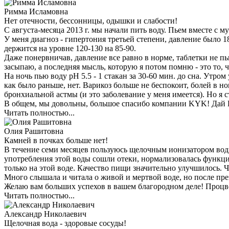
Римма Исламовна
Нет отечности, бессонницы, одышки и слабости!
С августа-месяца 2013 г. мы начали пить воду. Пьем вместе с м
У меня диагноз - гипертония третьей степени, давление было 1
держится на уровне 120-130 на 85-90.
Даже понервничав, давление все равно в норме, таблетки не пь
засыпаю, а последняя мысль, которую я потом помню - это то, 
На ночь пью воду pH 5.5 - 1 стакан за 30-60 мин. до сна. Утро
как было раньше, нет. Варикоз больше не беспокоит, болей в н
бронхиальной астмы (и это заболевание у меня имеется). Но я 
В общем, мы довольны, большое спасибо компании KYK! Дай Б
Читать полностью...
Олия Рашитовна
Камней в почках больше нет!
В течение семи месяцев пользуюсь щелочным ионизатором вод
употребления этой воды сошли отеки, нормализовалась функц
только на этой воде. Качество пищи значительно улучшилось. 
Много слышала и читала о живой и мертвой воде, но после пре
Желаю вам больших успехов в вашем благородном деле! Процв
Читать полностью...
Александр Николаевич
Щелочная вода - здоровые сосуды!