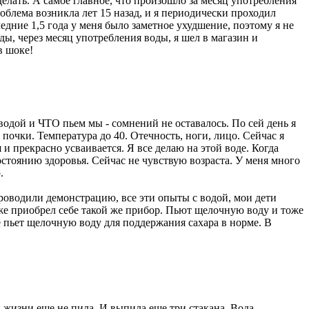
делать. А самое главное, что произошло за месяц употребления
облема возникла лет 15 назад, и я периодически проходил
ледние 1,5 года у меня было заметное ухудшение, поэтому я не
ы, через месяц употребления воды, я шел в магазин и
в шоке!
 водой и ЧТО пьем мы - сомнений не оставалось. По сей день я
почки. Температура до 40. Отечность, ноги, лицо. Сейчас я
 и прекрасно усваивается. Я все делаю на этой воде. Когда
остоянию здоровья. Сейчас не чувствую возраста. У меня много
.
 проводили демонстрацию, все эти опыты с водой, мои дети
же приобрел себе такой же прибор. Пьют щелочную воду и тоже
е пьет щелочную воду для поддержания сахара в норме. В
й жизни еще не пила. И выпила еще три стакана. Вода