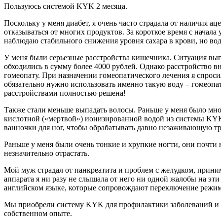
Пользуюсь системой KYK 2 месяца.
Поскольку у меня диабет, я очень часто страдала от наличия
отказываться от многих продуктов. За короткое время с начал
наблюдаю стабильного снижения уровня сахара в крови, но во
У меня были серьезные расстройства кишечника. Ситуация выг
обходились в сумму более 4000 рублей. Однако расстройство вн
гомеопату. При назначении гомеопатического лечения я спросил
обязательно нужно использовать именно такую воду – гомеопат
расстройствами полностью решена!
Также стали меньше выпадать волосы. Раньше у меня было мног
кислотной («мертвой») ионизированной водой из системы KYK,
ванночки для ног, чтобы обрабатывать давно незаживающую т
Раньше у меня были очень тонкие и хрупкие ногти, они почти
незначительно отрастать.
Мой муж страдал от панкреатита и проблем с желудком, приним
аппарата я ни разу не слышала от него ни одной жалобы на эти
английском языке, которые сопровождают переключение режимо
Мы приобрели систему KYK для профилактики заболеваний и с
собственном опыте.