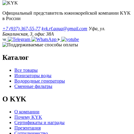
Официальный представитель южнокорейской компании KYK
в России
+7 (937) 367-55-77
kyk.rf.aqua@gmail.com
Уфа, ул.
Бакалинская, 3, офис 38А
Каталог
Все товары
Ионизаторы воды
Водородные генераторы
Сменные фильтры
О KYK
О компании
Почему KYK
Сертификаты и награды
Презентация
Сотрудничество