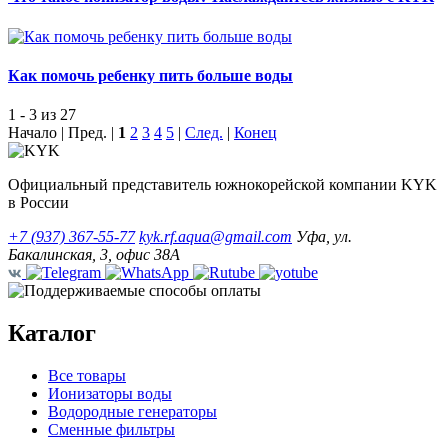
Как помочь ребенку пить больше воды
1 - 3 из 27
Начало | Пред. |
1
2
3
4
5
|
След.
|
Конец
Официальный представитель южнокорейской компании KYK
в России
+7 (937) 367-55-77
kyk.rf.aqua@gmail.com
Уфа, ул.
Бакалинская, 3, офис 38А
Каталог
Все товары
Ионизаторы воды
Водородные генераторы
Сменные фильтры