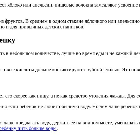
ест яблоко или апельсин, пищевые волокна замедляют усвоение п
из фруктов. В среднем в одном стакане яблочного или апельсин
, но и для привычных детских напитков.
бенку
ть в небольшом количестве, лучше во время еды и не каждый ден
уктовые кислоты дольше контактируют с зубной эмалью. Это пов
т его скорее как пищу, а не как средство утоления жажды. Для 
но если ребенок не любит обычную воду. Но чем чаще ребенок 
о: чаще предлагать воду, держать ее на видном месте, уменьшать
ребенку пить больше воды
.