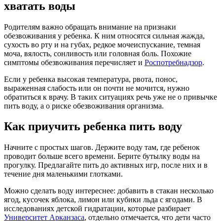
хватать воды
Родителям важно обращать внимание на признаки
обезвоживания у ребенка. К ним относятся сильная жажда,
сухость во рту и на губах, редкое мочеиспускание, темная
моча, вялость, сонливость или головная боль. Похожие
симптомы обезвоживания перечисляет и
Роспотребнадзор
.
Если у ребенка высокая температура, рвота, понос,
выраженная слабость или он почти не мочится, нужно
обратиться к врачу. В таких ситуациях речь уже не о привычке
пить воду, а о риске обезвоживания организма.
Как приучить ребенка пить воду
Начните с простых шагов. Держите воду там, где ребенок
проводит больше всего времени. Берите бутылку воды на
прогулку. Предлагайте пить до активных игр, после них и в
течение дня маленькими глотками.
Можно сделать воду интереснее: добавить в стакан несколько
ягод, кусочек яблока, лимон или кубики льда с ягодами. В
исследованиях детской гидратации, которые разбирает
Университет Арканзаса
, отдельно отмечается, что дети часто