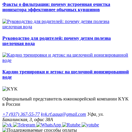
Факты о фильтрации: почему встроенная очистка
ионизатора эффективнее обычных кувшинов
Руководство для родителей: почему детям полезна
щелочная вода
Кардио тренировки и детокс на щелочной ионизированной
воде
Официальный представитель южнокорейской компании KYK
в России
+7 (937) 367-55-77
kyk.rf.aqua@gmail.com
Уфа, ул.
Бакалинская, 3, офис 38А