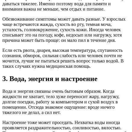
даваться тяжелее. Именно поэтому вода для памяти и
внимания важна не меньше, чем отдых и питание.
Обезвоживание симптомы может давать разные. У взрослых
чаще встречаются жажда, сухость во рту, темная моча,
усталость, головокружение, сухость кожи. Иногда человек
списывает это на погоду, кофе, недосып или нагрузку, хотя
причина может быть проще: он мало пил в течение дня.
Если есть рвота, диарея, высокая температура, спутанность
сознания, обморок, сильная слабость или человек почти не
мочится, лучше не пытаться решить вопрос только водой. В
таких случаях нужна медицинская помощь.
3. Вода, энергия и настроение
Вода и энергия связаны очень бытовым образом. Когда
жидкости не хватает, тело хуже переносит жару, нагрузку,
долгие поездки, работу за компьютером и сухой воздух в
помещении. Отсюда знакомое ощущение: вроде ничего
тяжелого не делал, а сил нет.
Настроение тоже может проседать. Нехватка воды иногда
проявляется раздражительностью, сонливостью, вялостью.