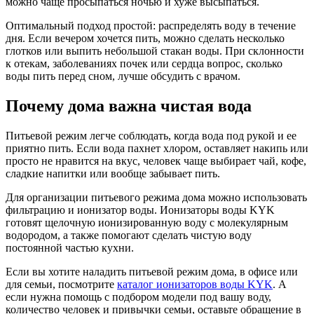
можно чаще просыпаться ночью и хуже высыпаться.
Оптимальный подход простой: распределять воду в течение
дня. Если вечером хочется пить, можно сделать несколько
глотков или выпить небольшой стакан воды. При склонности
к отекам, заболеваниях почек или сердца вопрос, сколько
воды пить перед сном, лучше обсудить с врачом.
Почему дома важна чистая вода
Питьевой режим легче соблюдать, когда вода под рукой и ее
приятно пить. Если вода пахнет хлором, оставляет накипь или
просто не нравится на вкус, человек чаще выбирает чай, кофе,
сладкие напитки или вообще забывает пить.
Для организации питьевого режима дома можно использовать
фильтрацию и ионизатор воды. Ионизаторы воды KYK
готовят щелочную ионизированную воду с молекулярным
водородом, а также помогают сделать чистую воду
постоянной частью кухни.
Если вы хотите наладить питьевой режим дома, в офисе или
для семьи, посмотрите
каталог ионизаторов воды KYK
. А
если нужна помощь с подбором модели под вашу воду,
количество человек и привычки семьи, оставьте обращение в