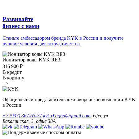
Развивайте
бизнес с нами
Станьте амбассадором бренда KYK в России и получите
лучшие условия для сотрудничества.
Ионизатор воды KYK RE3
316 900 ₽
В кредит
В корзину
-->
Официальный представитель южнокорейской компании KYK
в России
+7 (937) 367-55-77
kyk.rf.aqua@gmail.com
Уфа, ул.
Бакалинская, 3, офис 38А