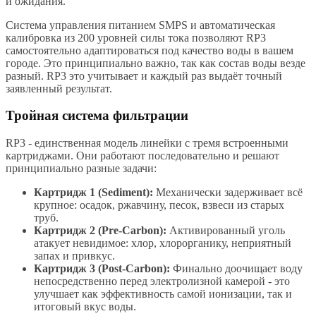
и ожидания.
Система управления питанием SMPS и автоматическая
калибровка из 200 уровней силы тока позволяют RP3
самостоятельно адаптироваться под качество воды в вашем
городе. Это принципиально важно, так как состав воды везде
разный. RP3 это учитывает и каждый раз выдаёт точный
заявленный результат.
Тройная система фильтрации
RP3 - единственная модель линейки с тремя встроенными
картриджами. Они работают последовательно и решают
принципиально разные задачи:
Картридж 1 (Sediment):
Механически задерживает всё
крупное: осадок, ржавчину, песок, взвеси из старых
труб.
Картридж 2 (Pre-Carbon):
Активированный уголь
атакует невидимое: хлор, хлорорганику, неприятный
запах и привкус.
Картридж 3 (Post-Carbon):
Финально доочищает воду
непосредственно перед электролизной камерой - это
улучшает как эффективность самой ионизации, так и
итоговый вкус воды.