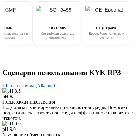
MP
ISO 13485
CE (Европа)
оизводства как
Сертифицировано как
Европейское качество и
Н
арств
медтехника
экология
Сценарии использования KYK RP3
Щелочная вода (Alkaline)
pH 8.5
Поддержка пищеварения
Вода для мягкой нормализации кислотной среды. Помогает
поддерживать легкость после еды и эффективно справляется с
изжогой.
pH 9.0
Улучшение обмена веществ