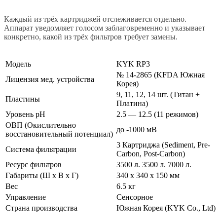
Каждый из трёх картриджей отслеживается отдельно.
Аппарат уведомляет голосом заблаговременно и указывает
конкретно, какой из трёх фильтров требует замены.
Модель
KYK RP3
№ 14-2865 (KFDA Южная
Лицензия мед. устройства
Корея)
9, 11, 12, 14 шт. (Титан +
Пластины
Платина)
Уровень pH
2.5 — 12.5 (11 режимов)
ОВП (Окислительно
до -1000 мВ
восстановительный потенциал)
3 Картриджа (Sediment, Pre-
Система фильтрации
Carbon, Post-Carbon)
Ресурс фильтров
3500 л. 3500 л. 7000 л.
Габариты (Ш х В х Г)
340 x 340 x 150 мм
Вес
6.5 кг
Управление
Сенсорное
Страна производства
Южная Корея (KYK Co., Ltd)